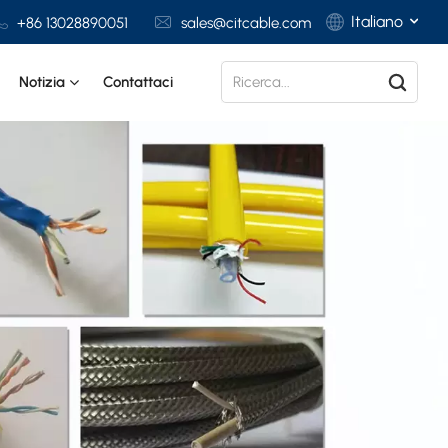
Italiano
+86 13028890051
sales@citcable.com
Notizia
Contattaci
English
Français
Deutsch
Italiano
Polski
Español