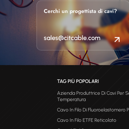
Cerchi un progettista di cavi?
sales@citcable.com
TAG PIÙ POPOLARI
Azienda Produttrice Di Cavi Per Se
Temperatura
Cavo In Filo Di Fluoroelastomero 
Cavo In Filo ETFE Reticolato