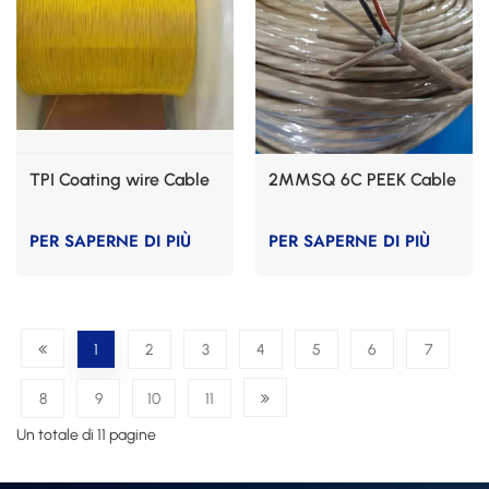
TPI Coating wire Cable
2MMSQ 6C PEEK Cable
PER SAPERNE DI PIÙ
PER SAPERNE DI PIÙ
1
2
3
4
5
6
7
8
9
10
11
Un totale di 11 pagine