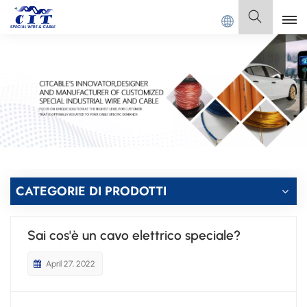
NG CIT SPECIAL CABLE Co., Ltd.
Italiano
English
Français
Deutsch
Italiano
CATEGORIE DI PRODOTTI
Polski
Sai cos'è un cavo elettrico speciale?
Español
April 27, 2022