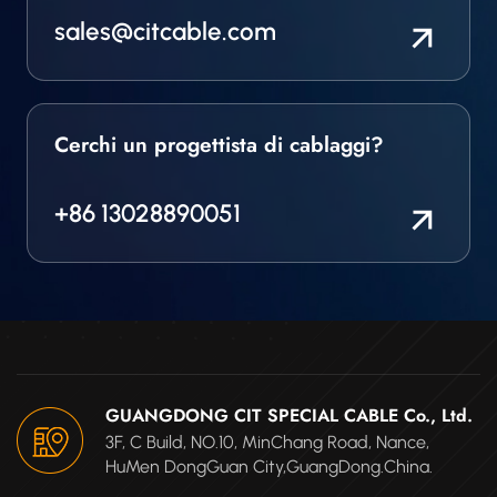
sales@citcable.com
Cerchi un progettista di cablaggi?
+86 13028890051
GUANGDONG CIT SPECIAL CABLE Co., Ltd.
3F, C Build, NO.10, MinChang Road, Nance,
HuMen DongGuan City,GuangDong.China.