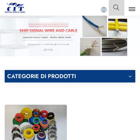
DONG CIT SPECIAL CABLE Co., Ltd.
Italiano
English
Français
Deutsch
CATEGORIE DI PRODOTTI
Italiano
Polski
Español