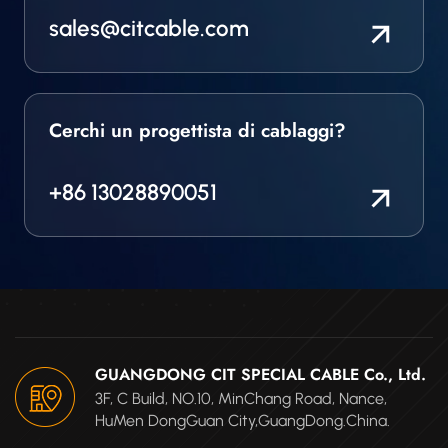
sales@citcable.com
Cerchi un progettista di cablaggi?
+86 13028890051
GUANGDONG CIT SPECIAL CABLE Co., Ltd.
3F, C Build, NO.10, MinChang Road, Nance,
HuMen DongGuan City,GuangDong.China.