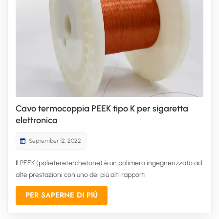
Cavo termocoppia PEEK tipo K per sigaretta
elettronica
September 12, 2022
Il PEEK (polietereterchetone) è un polimero ingegnerizzato ad
alte prestazioni con uno dei più alti rapporti
resistenza/resistenza e proprietà di resistenza al calore. Il filo
PER SAPERNE DI PIÙ
isolato in PEEK CITCABLE è il risultato dell'estrusione del PEEK
su un'ampia gamma di conduttori solidi e intrecciati. Forn...