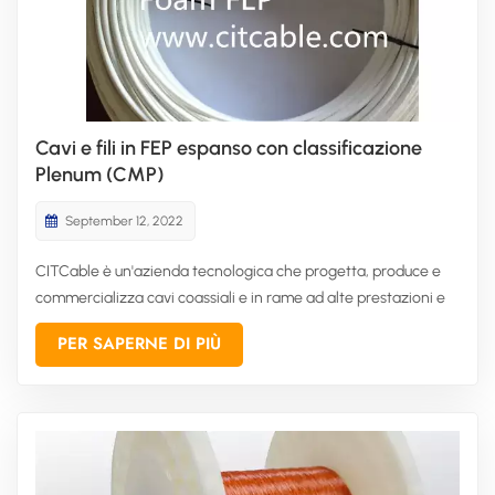
Cavi e fili in FEP espanso con classificazione
Plenum (CMP)
September 12, 2022
CITCable è un'azienda tecnologica che progetta, produce e
commercializza cavi coassiali e in rame ad alte prestazioni e
ad alta velocità di trasmissione dati. Serviamo una vasta
PER SAPERNE DI PIÙ
gamma di settori, tra cui calcolo ad alte prestazioni, sistemi di
sicurezza, sistemi A/V, segnali video nell'intrattenimen...