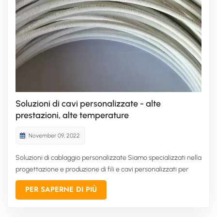
Soluzioni di cavi personalizzate - alte
prestazioni, alte temperature
November 09, 2022
Soluzioni di cablaggio personalizzate Siamo specializzati nella
progettazione e produzione di fili e cavi personalizzati per
ambienti estremi e applicazioni esigenti; siamo esperti nella
PER SAPERNE DI PIÙ
combinazione di materiali ad alte prestazioni per realizzare
soluzioni di cablaggio innovative. Comprendiamo le e...