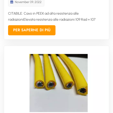
November 09, 2022
CITABILE: Cavo in PEEK ad alta resistenza alle
radiazioniElevata resistenza alle radiazioni 109 Rad = 107
GyCaratteristiche principali:Temperatura di esercizio: -75℃--
PER SAPERNE DI PIÙ
-- +260℃ (500°F)Tensione nominale 600VDisponibile con
conduttori placcati in argento o nichel.Senza alogeni e a
bassa tossicitàEccel...