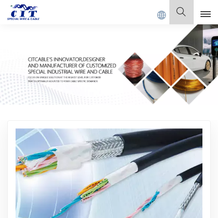
, Ltd.
Italiano
English
Français
Deutsch
Italiano
Polski
Español