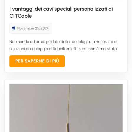
I vantaggi dei cavi speciali personalizzati di
CITCable
November 25, 2024
Nel mondo odierno, guidato dalla tecnologia, la necessità di
soluzioni di cablaggio affidabili ed efficienti non è mai stata
così cruciale. Che si tratti di applicazioni industriali,
PER SAPERNE DI PIÙ
commerciali o di consumo, l'importanza di disporre di cavi che
soddisfino requisiti specifici non può essere sottoval...