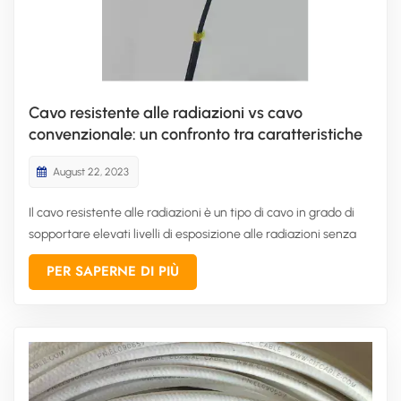
Cavo resistente alle radiazioni vs cavo
convenzionale: un confronto tra caratteristiche
e vantaggi.
August 22, 2023
Il cavo resistente alle radiazioni è un tipo di cavo in grado di
sopportare elevati livelli di esposizione alle radiazioni senza
perdere funzionalità e integrità. È progettato per funzionare
PER SAPERNE DI PIÙ
in ambienti in cui i cavi convenzionali si guasterebbero o si
degraderebbero a causa dei danni da radiazioni....