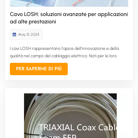
Cavo LOSH: soluzioni avanzate per applicazioni
ad alte prestazioni
May 31, 2024
I cavi LOSH rappresentano l'apice dell'innovazione e della
qualità nel campo del cablaggio elettrico. Noti per le loro
proprietà a bassa emissione di fumo e prive di alogeni, i cavi
PER SAPERNE DI PIÙ
LOSH sono progettati per soddisfare le rigorose esigenze dei
moderni ambienti industriali e commerciali. CITCable, azi...