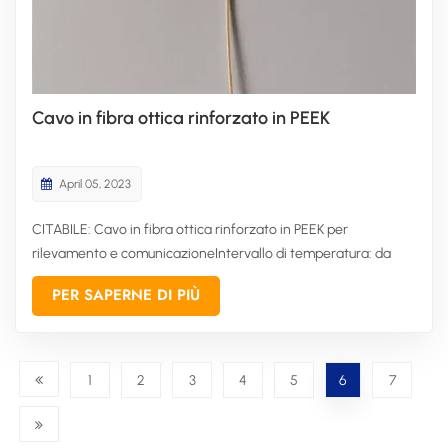
Cavo in fibra ottica rinforzato in PEEK
April 05, 2023
CITABILE: Cavo in fibra ottica rinforzato in PEEK per
rilevamento e comunicazioneIntervallo di temperatura: da
-196 °C a +260 °C, brevemente 300 °C Soddisfa i requisiti
PER SAPERNE DI PIÙ
applicativi speciali della fibra ottica in ambienti con radiazioni.
La fibra multimodale resistente alle radiazioni è stata svilup...
1
2
3
4
5
6
7