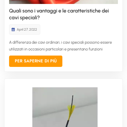
Quali sono i vantaggi e le caratteristiche dei
cavi speciali?
April 27, 2022
A differenza dei cavi ordinari, i cavi speciali possono essere
utilizzati in occasioni particolari e presentano funzioni
specifiche, come la resistenza alle alte temperature, agli acidi
PER SAPERNE DI PIÙ
e alle basi forti, la resistenza alle termiti, ecc. Tra questi, i cavi
e i fili resistenti alle alte temperature...