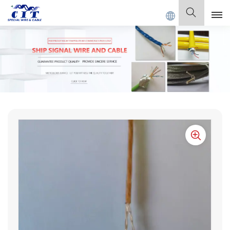
BLE Co., Ltd.
Italiano
English
Français
Deutsch
Italiano
Polski
Español