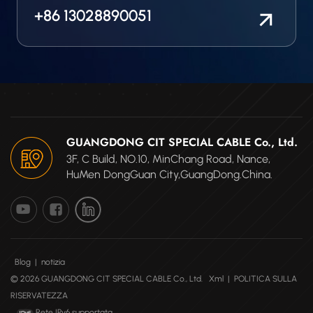
+86 13028890051
GUANGDONG CIT SPECIAL CABLE Co., Ltd.
3F, C Build, NO.10, MinChang Road, Nance,
HuMen DongGuan City,GuangDong.China.
Blog
|
notizia
© 2026 GUANGDONG CIT SPECIAL CABLE Co., Ltd.
Xml
|
POLITICA SULLA
RISERVATEZZA
Rete IPv6 supportata