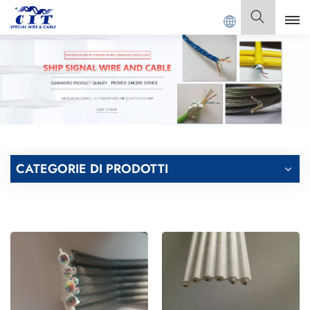
Benvenuto a
GUANGDONG CIT SPECIAL CABLE Co., Ltd.
Italiano
English
Français
Deutsch
CATEGORIE DI PRODOTTI
Italiano
Polski
Español