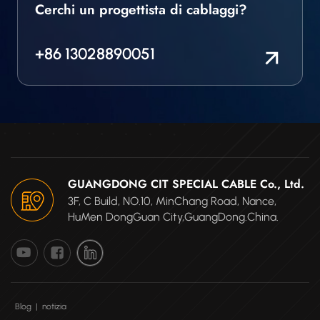
Cerchi un progettista di cablaggi?
+86 13028890051
GUANGDONG CIT SPECIAL CABLE Co., Ltd.
3F, C Build, NO.10, MinChang Road, Nance,
HuMen DongGuan City,GuangDong.China.
Blog
|
notizia