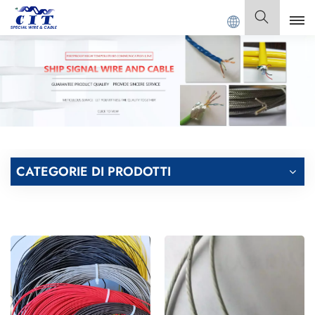
 SPECIAL CABLE Co., Ltd.
Italiano
English
Français
Deutsch
CATEGORIE DI PRODOTTI
Italiano
Polski
Español