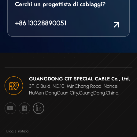
Cerchi un progettista di cablaggi?
+86 13028890051
GUANGDONG CIT SPECIAL CABLE Co., Ltd.
3F, C Build, NO.10, MinChang Road, Nance,
HuMen DongGuan City,GuangDong.China.
Blog
|
notizia