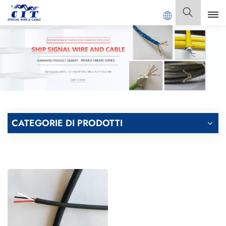
IT SPECIAL CABLE Co., Ltd.
Italiano
English
Français
Deutsch
CATEGORIE DI PRODOTTI
Italiano
Polski
Español