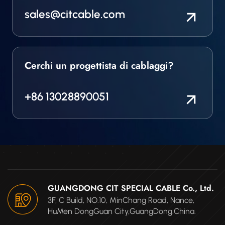
sales@citcable.com
Cerchi un progettista di cablaggi?
+86 13028890051
GUANGDONG CIT SPECIAL CABLE Co., Ltd.
3F, C Build, NO.10, MinChang Road, Nance,
HuMen DongGuan City,GuangDong.China.