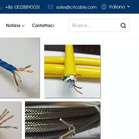
Italiano
+86 13028890051
sales@citcable.com
Notizia
Contattaci
English
Français
Deutsch
Italiano
Polski
Español