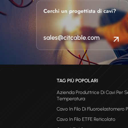
Cerchi un progettista di cavi?
sales@citcable.com
TAG PIÙ POPOLARI
Azienda Produttrice Di Cavi Per Se
Temperatura
Cavo In Filo Di Fluoroelastomero 
Cavo In Filo ETFE Reticolato