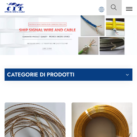
 SPECIAL CABLE Co., Ltd.
Italiano
English
Français
Deutsch
CATEGORIE DI PRODOTTI
Italiano
Polski
Español