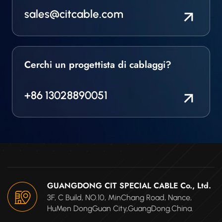
sales@citcable.com
Cerchi un progettista di cablaggi?
+86 13028890051
GUANGDONG CIT SPECIAL CABLE Co., Ltd.
3F, C Build, NO.10, MinChang Road, Nance,
HuMen DongGuan City,GuangDong.China.